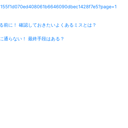
/d83155f1d070ed408061b6646090dbec1428f7e5?page=1
する前に！ 確認しておきたいよくあるミスとは？
査に通らない！ 最終手段はある？