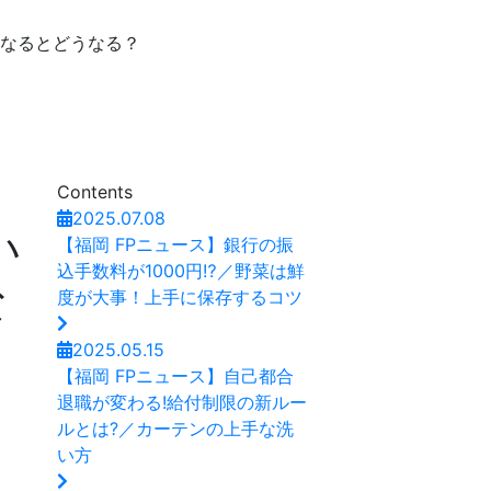
になるとどうなる？
Contents
2025.07.08
い
【福岡 FPニュース】銀行の振
込手数料が1000円⁉／野菜は鮮
な
度が大事！上手に保存するコツ
2025.05.15
【福岡 FPニュース】自己都合
せ
退職が変わる!給付制限の新ルー
ルとは?／カーテンの上手な洗
い方