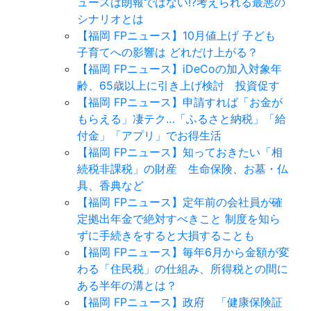
ュースは朗報ではない!?考えられる最悪の
シナリオとは
【福岡 FPニュース】10月値上げ 子ども
子育てへの影響は どれだけ上がる？
【福岡 FPニュース】iDeCoの加入対象年
齢、65歳以上に引き上げ検討 投資促す
【福岡 FPニュース】申請すれば「お金が
もらえる」凄テク…「ふるさと納税」「給
付金」「アプリ」でお得生活
【福岡 FPニュース】知っておきたい「相
続税非課税」の財産 生命保険、お墓・仏
具、香典など
【福岡 FPニュース】定年前の会社員が確
定拠出年金で絶対すべきこと 制度を知ら
ずに手続きをすると大損することも
【福岡 FPニュース】毎年6月から金額が変
わる「住民税」の仕組み、所得税との間に
ある半年の溝とは？
【福岡 FPニュース】政府 「健康保険証