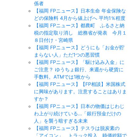
係者
【福岡 FPニュース】日本生命 年金保険な
どの保険料 4月から値上げへ 平均1％程度
【福岡 FPニュース】都農町 ふるさと納
税の指定取り消し 総務省が発表 今月１
８日付け・宮崎県
【福岡 FPニュース】どうにも「お金が貯
まらない人」ただ1つの悪習慣
【福岡 FPニュース】「駆け込み入金」に
ご注意？ ゆうちょ銀行、来週から硬貨に
手数料。ATMでは1枚から
【福岡 FPニュース】【FP相談】米国株式
に興味があります。注意することはありま
すか？
【福岡 FPニュース】日本の物価はじわじ
わ上がり続けている…「銀行預金だけの
人」を襲う暗すぎる未来
【福岡 FPニュース】テスラは脱炭素の
「アイコン」、トラック投入、時価総額で