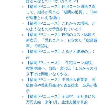
はどんなもの？ 使い方のヒント
【福岡 FPニュース】住宅ローン減税見直
しで、期待が高まる「期間の延長」。16年
が理想といえる理由
【福岡 FPニュース】これからの増税、ど
のようなものが予定されている？
【福岡 FPニュース】投信のコスト比較の
新次元、「隠れコスト」も含めた「総経費
率」で確認を
【福岡 FPニュース】ふるさと納税のしく
み
【福岡 FPニュース】「住宅ローン減税」
控除率縮小、自民・宮沢氏「１％からの引
き下げは間違いなくやる」
【福岡 FPニュース】中国恒大創業者、高
級住宅や美術品売却で資金捻出 当局が指
示
【福岡 FPニュース】全日空、全社員に10
万円支給 来年1月、生活支援が目的