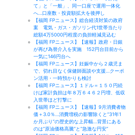
て」と「一般」、同一口座で運用一体化
へ…口座数・投資額拡大を後押し
【福岡 FPニュース】総合経済対策の政府
案 電気・ガス・ガソリン代1世帯当たり
総額4万5000円程度の負担軽減見込む
【福岡 FPニュース】【速報】政府・日銀
が再び為替介入を実施 152円台目前から
一気に146円台へ
【福岡 FPニュース】妊娠中から２歳児ま
で、切れ目なく保健師面談や支援…クーポ
ン活用・一時預かりも検討
【福岡 FPニュース】１ドル＝１５０円続
けば家計負担は年８万６４６２円増、低収
入世帯ほど打撃に
【福岡 FPニュース】【速報】9月消費者物
価＋3.0％…消費増税の影響除くと”31年1
か月ぶり”の歴史的な上昇幅…背景にある
のは”原油価格高騰”と”急激な円安”