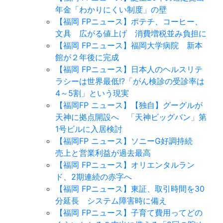
年金「わかりにくい制度」の壁
【福岡 FPニュース】ポテチ、コーヒー、
文具 広がる値上げ 消費増税並み負担に
【福岡 FPニュース】福岡大学病院 新本
館が２年後に完成
【福岡 FPニュース】日本人のヘルスリテ
ラシーは世界最低!?「がん検診の受診率は
4～5割」という現実
【福岡FP ニュース】【独自】グーグルが
天神に拠点開設へ 「天神ビッグバン」第
1号ビルに入居検討
【福岡FP ニュース】ソニーG好調持続
売上と営業利益が過去最高
【福岡 FPニュース】オリエンタルラン
ド、2期連続の赤字へ
【福岡 FPニュース】東証、取引時間を30
分延長 システム障害時に備え
【福岡 FPニュース】子育て費用ってどの