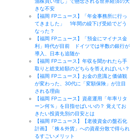
油株買い増し」で懸念される世界経済の大
きな不安
【福岡 FPニュース】「年金事務所に行っ
てきました」 1年間の繰下げ受給でどう
なった？
【福岡 FPニュース】「預金にマイナス金
利」時代が目前 ドイツでは半数の銀行が
導入、日本も追随か
【福岡 FPニュース】年収を聞かれたら手
取りと総支給額のどちらを答えればいい？
【福岡 FPニュース】お金の意識と価値観
が変わった、30代に「変額保険」が注目
される理由
【福岡 FPニュース】資産運用「年率リタ
ーン何％」を目指せばいいの？ 覚えてお
きたい投資先別の目安とは
【福岡 FPニュース】【老後資金の盤石化
計画】「株＆外貨」への資産分散で得られ
るすごいメリット