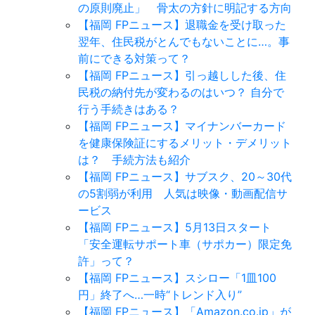
の原則廃止」 骨太の方針に明記する方向
【福岡 FPニュース】退職金を受け取った
翌年、住民税がとんでもないことに…。事
前にできる対策って？
【福岡 FPニュース】引っ越しした後、住
民税の納付先が変わるのはいつ？ 自分で
行う手続きはある？
【福岡 FPニュース】マイナンバーカード
を健康保険証にするメリット・デメリット
は？ 手続方法も紹介
【福岡 FPニュース】サブスク、20～30代
の5割弱が利用 人気は映像・動画配信サ
ービス
【福岡 FPニュース】5月13日スタート
「安全運転サポート車（サポカー）限定免
許」って？
【福岡 FPニュース】スシロー「1皿100
円」終了へ…一時“トレンド入り”
【福岡 FPニュース】「Amazon.co.jp」が