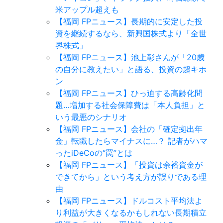
米アップル超えも
【福岡 FPニュース】長期的に安定した投
資を継続するなら、新興国株式より「全世
界株式」
【福岡 FPニュース】池上彰さんが「20歳
の自分に教えたい」と語る、投資の超キホ
ン
【福岡 FPニュース】ひっ迫する高齢化問
題…増加する社会保障費は「本人負担」と
いう最悪のシナリオ
【福岡 FPニュース】会社の「確定拠出年
金」転職したらマイナスに…？ 記者がハマ
ったiDeCoの“罠”とは
【福岡 FPニュース】「投資は余裕資金が
できてから」という考え方が誤りである理
由
【福岡 FPニュース】ドルコスト平均法よ
り利益が大きくなるかもしれない長期積立