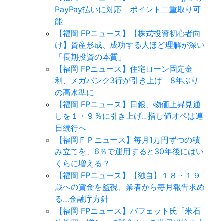
PayPay払いに対応 ポイント二重取り可
能
【福岡 FPニュース】【株式投資初心者向
け】資産形成、成功する人ほど理解が深い
「長期投資の本質」
【福岡 FPニュース】住宅ローン固定金
利、メガバンク3行が引き上げ 8年ぶり
の高水準に
【福岡 FPニュース】日銀、物価上昇見通
しを１・９％に引き上げ…指し値オペは連
日続行へ
【福岡ＦＰニュース】毎月1万円ずつの積
み立てを、6％で運用すると30年後にはい
くらに増える？
【福岡 FPニュース】【独自】１８・１９
歳への貸金を監視、業者から毎月報告求め
る…金融庁方針
【福岡 FPニュース】バフェット氏「米石