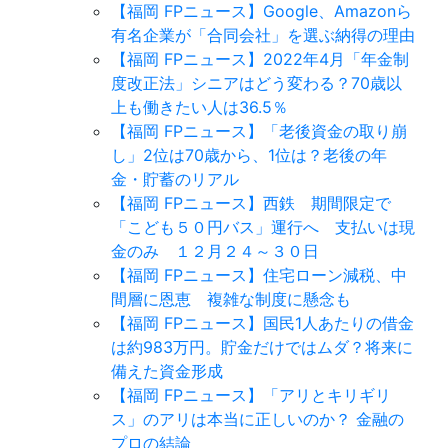
【福岡 FPニュース】Google、Amazonら
有名企業が「合同会社」を選ぶ納得の理由
【福岡 FPニュース】2022年4月「年金制
度改正法」シニアはどう変わる？70歳以
上も働きたい人は36.5％
【福岡 FPニュース】「老後資金の取り崩
し」2位は70歳から、1位は？老後の年
金・貯蓄のリアル
【福岡 FPニュース】西鉄 期間限定で
「こども５０円バス」運行へ 支払いは現
金のみ １２月２４～３０日
【福岡 FPニュース】住宅ローン減税、中
間層に恩恵 複雑な制度に懸念も
【福岡 FPニュース】国民1人あたりの借金
は約983万円。貯金だけではムダ？将来に
備えた資金形成
【福岡 FPニュース】「アリとキリギリ
ス」のアリは本当に正しいのか？ 金融の
プロの結論