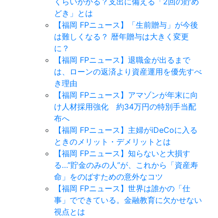
くらいかかる？支出に備える「2回の貯め
どき」とは
【福岡 FPニュース】「生前贈与」が今後
は難しくなる？ 暦年贈与は大きく変更
に？
【福岡 FPニュース】退職金が出るまで
は、ローンの返済より資産運用を優先すべ
き理由
【福岡 FPニュース】アマゾンが年末に向
け人材採用強化 約34万円の特別手当配
布へ
【福岡 FPニュース】主婦がiDeCoに入る
ときのメリット・デメリットとは
【福岡 FPニュース】知らないと大損す
る…”貯金のみの人”が、これから「資産寿
命」をのばすための意外なコツ
【福岡 FPニュース】世界は誰かの「仕
事」でできている。金融教育に欠かせない
視点とは