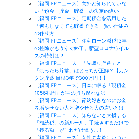
【福岡 FPニュース】意外と知られていな
い「預金・貯金・貯蓄」の決定的違い
【福岡 FPニュース】定期預金を活用した
「何もしなくても貯蓄できる」賢い仕組み
の作り方
【福岡 FPニュース】住宅ローン減税13年
の控除がもうすぐ終了。新型コロナウイル
スの特例は？
【福岡 FPニュース】「先取り貯蓄」と
「余ったら貯蓄」はどっちが正解？【カン
タン貯蓄 目標3年で300万円！】
【福岡 FPニュース】日本に眠る「現預金
1056兆円」が宝の持ち腐れな訳
【福岡 FPニュース】節約好きなのにお金
を増やせない人と増やせる人の違いとは
【福岡 FPニュース】知らないと大損する
「相続税」の新ルール、手続きするだけで
「残る額」がこれだけ違う…！
【福岡 FPニュース】女性の老後はいつか