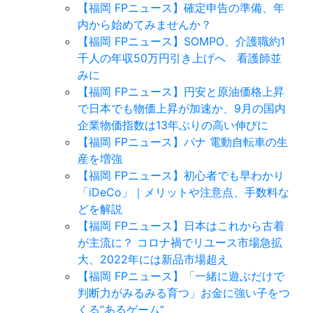
【福岡 FPニュース】確定申告の準備、年
内から始めてみませんか？
【福岡 FPニュース】SOMPO、介護職約1
千人の年収50万円引き上げへ 看護師並
みに
【福岡 FPニュース】円安と原油価格上昇
で日本でも物価上昇が加速か、9月の国内
企業物価指数は13年ぶりの高い伸びに
【福岡 FPニュース】パナ 電動自転車の生
産を増強
【福岡 FPニュース】初心者でも早わかり
「iDeCo」｜メリットや注意点、手数料な
どを解説
【福岡 FPニュース】日本はこれから古着
が主流に？ コロナ禍でリユース市場急拡
大、2022年には新品市場超え
【福岡 FPニュース】「一緒に遊ぶだけで
判断力がみるみる育つ」お金に強い子をつ
くる”あるゲーム”