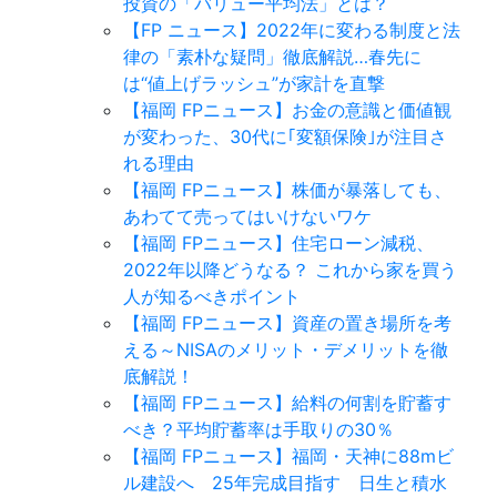
投資の「バリュー平均法」とは？
【FP ニュース】2022年に変わる制度と法
律の「素朴な疑問」徹底解説…春先に
は“値上げラッシュ”が家計を直撃
【福岡 FPニュース】お金の意識と価値観
が変わった、30代に｢変額保険｣が注目さ
れる理由
【福岡 FPニュース】株価が暴落しても、
あわてて売ってはいけないワケ
【福岡 FPニュース】住宅ローン減税、
2022年以降どうなる？ これから家を買う
人が知るべきポイント
【福岡 FPニュース】資産の置き場所を考
える～NISAのメリット・デメリットを徹
底解説！
【福岡 FPニュース】給料の何割を貯蓄す
べき？平均貯蓄率は手取りの30％
【福岡 FPニュース】福岡・天神に88mビ
ル建設へ 25年完成目指す 日生と積水