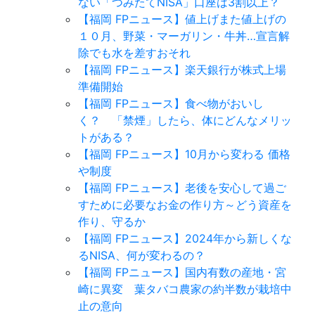
ない「つみたてNISA」口座は3割以上？
【福岡 FPニュース】値上げまた値上げの
１０月、野菜・マーガリン・牛丼…宣言解
除でも水を差すおそれ
【福岡 FPニュース】楽天銀行が株式上場
準備開始
【福岡 FPニュース】食べ物がおいし
く？ 「禁煙」したら、体にどんなメリッ
トがある？
【福岡 FPニュース】10月から変わる 価格
や制度
【福岡 FPニュース】老後を安心して過ご
すために必要なお金の作り方～どう資産を
作り、守るか
【福岡 FPニュース】2024年から新しくな
るNISA、何が変わるの？
【福岡 FPニュース】国内有数の産地・宮
崎に異変 葉タバコ農家の約半数が栽培中
止の意向