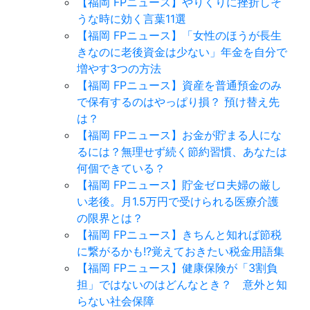
【福岡 FPニュース】やりくりに挫折しそ
うな時に効く言葉11選
【福岡 FPニュース】「女性のほうが長生
きなのに老後資金は少ない」年金を自分で
増やす3つの方法
【福岡 FPニュース】資産を普通預金のみ
で保有するのはやっぱり損？ 預け替え先
は？
【福岡 FPニュース】お金が貯まる人にな
るには？無理せず続く節約習慣、あなたは
何個できている？
【福岡 FPニュース】貯金ゼロ夫婦の厳し
い老後。月1.5万円で受けられる医療介護
の限界とは？
【福岡 FPニュース】きちんと知れば節税
に繋がるかも!?覚えておきたい税金用語集
【福岡 FPニュース】健康保険が「3割負
担」ではないのはどんなとき？ 意外と知
らない社会保障