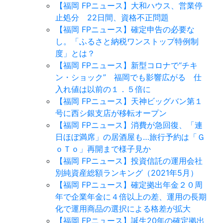
【福岡 FPニュース】大和ハウス、営業停
止処分 22日間、資格不正問題
【福岡 FPニュース】確定申告の必要な
し。「ふるさと納税ワンストップ特例制
度」とは？
【福岡 FPニュース】新型コロナで“チキ
ン・ショック” 福岡でも影響広がる 仕
入れ値は以前の１．５倍に
【福岡 FPニュース】天神ビッグバン第１
号に西シ銀支店が移転オープン
【福岡 FPニュース】消費が急回復、「連
日ほぼ満席」の居酒屋も…旅行予約は「Ｇ
ｏＴｏ」再開まで様子見か
【福岡 FPニュース】投資信託の運用会社
別純資産総額ランキング（2021年5月）
【福岡 FPニュース】確定拠出年金２０周
年で企業年金に４倍以上の差、運用の長期
化で運用商品の選択による格差が拡大
【福岡 FPニュース】誕生20年の確定拠出