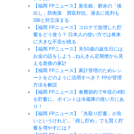
【福岡 FPニュース】新生銀、窮余の「後
出し」防衛策 買収対抗、過去に批判も
SBIと対立深まる
【福岡 FPニュース】コロナで急増した貯
蓄をどう使う？ 日本人の使い方では将来
に大きな不安が残る
【福岡 FPニュース】夫50歳の誕生日には
お金の話をしよう…ねんきん定期便から見
える老後の家計
【福岡 FPニュース】家計管理のためレシ
ートをどのように活用すべき？ FPが管理
方法を解説
【福岡 FPニュース】食費節約で年収の4割
を貯蓄に。ポイントは冷蔵庫の使い方にあ
り！
【福岡 FPニュース】「先取り貯蓄」が良
いというけれど…「残し貯め」でも賢く貯
蓄を増やすには？