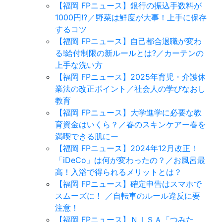
【福岡 FPニュース】銀行の振込手数料が
1000円⁉／野菜は鮮度が大事！上手に保存
するコツ
【福岡 FPニュース】自己都合退職が変わ
る!給付制限の新ルールとは?／カーテンの
上手な洗い方
【福岡 FPニュース】2025年育児・介護休
業法の改正ポイント／社会人の学びなおし
教育
【福岡 FPニュース】大学進学に必要な教
育資金はいくら？／春のスキンケアー春を
満喫できる肌にー
【福岡 FPニュース】2024年12月改正！
「iDeCo」は何が変わったの？／お風呂最
高！入浴で得られるメリットとは？
【福岡 FPニュース】確定申告はスマホで
スムーズに！ ／自転車のルール違反に要
注意！
【福岡 FPニュース】ＮＩＳＡ「つみた