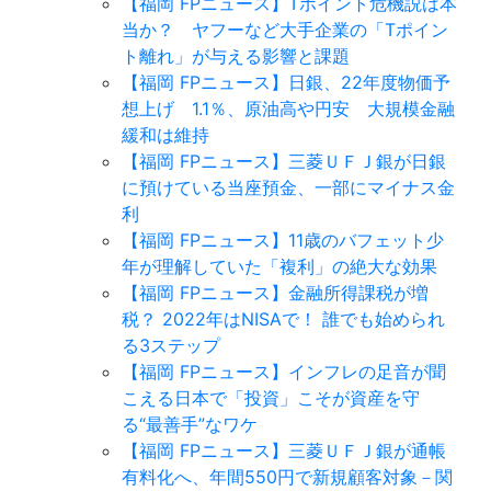
【福岡 FPニュース】Tポイント危機説は本
当か？ ヤフーなど大手企業の「Tポイン
ト離れ」が与える影響と課題
【福岡 FPニュース】日銀、22年度物価予
想上げ 1.1％、原油高や円安 大規模金融
緩和は維持
【福岡 FPニュース】三菱ＵＦＪ銀が日銀
に預けている当座預金、一部にマイナス金
利
【福岡 FPニュース】11歳のバフェット少
年が理解していた「複利」の絶大な効果
【福岡 FPニュース】金融所得課税が増
税？ 2022年はNISAで！ 誰でも始められ
る3ステップ
【福岡 FPニュース】インフレの足音が聞
こえる日本で「投資」こそが資産を守
る“最善手”なワケ
【福岡 FPニュース】三菱ＵＦＪ銀が通帳
有料化へ、年間550円で新規顧客対象－関