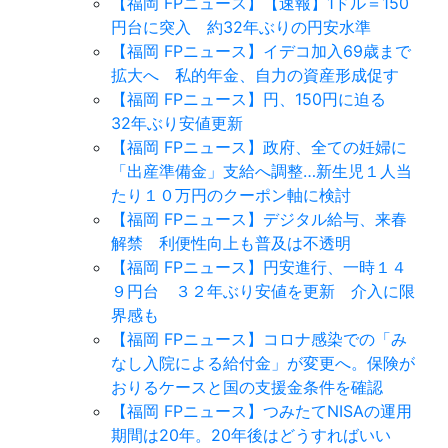
【福岡 FPニュース】【速報】1ドル＝150
円台に突入 約32年ぶりの円安水準
【福岡 FPニュース】イデコ加入69歳まで
拡大へ 私的年金、自力の資産形成促す
【福岡 FPニュース】円、150円に迫る
32年ぶり安値更新
【福岡 FPニュース】政府、全ての妊婦に
「出産準備金」支給へ調整…新生児１人当
たり１０万円のクーポン軸に検討
【福岡 FPニュース】デジタル給与、来春
解禁 利便性向上も普及は不透明
【福岡 FPニュース】円安進行、一時１４
９円台 ３２年ぶり安値を更新 介入に限
界感も
【福岡 FPニュース】コロナ感染での「み
なし入院による給付金」が変更へ。保険が
おりるケースと国の支援金条件を確認
【福岡 FPニュース】つみたてNISAの運用
期間は20年。20年後はどうすればいい