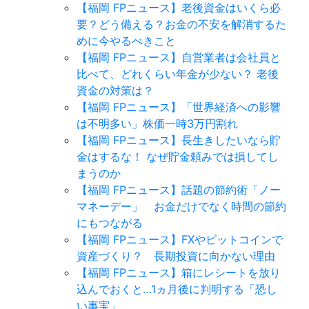
【福岡 FPニュース】老後資金はいくら必
要？どう備える？お金の不安を解消するた
めに今やるべきこと
【福岡 FPニュース】自営業者は会社員と
比べて、どれくらい年金が少ない？ 老後
資金の対策は？
【福岡 FPニュース】「世界経済への影響
は不明多い」株価一時3万円割れ
【福岡 FPニュース】長生きしたいなら貯
金はするな！ なぜ貯金頼みでは損してし
まうのか
【福岡 FPニュース】話題の節約術「ノー
マネーデー」 お金だけでなく時間の節約
にもつながる
【福岡 FPニュース】FXやビットコインで
資産づくり？ 長期投資に向かない理由
【福岡 FPニュース】箱にレシートを放り
込んでおくと…1ヵ月後に判明する「恐し
い事実」