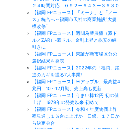
２４時間対応 ０９２ー６４３ー３６３０
【福岡 FPニュース】「ミーナ」と「ノー
ス」統合へ～福岡市天神の商業施設“大規
模改修”
【福岡 FPニュース】週間為替展望（豪ド
ル／ZAR）-豪ドル、金利上昇と株安の綱
引きに
【福岡 FPニュース】東証が新市場区分の
選択結果を発表
【福岡 FPニュース】2022年の「福岡」躍
進のカギを握る7大事業!
【福岡 FPニュース】米アップル、最高益4
兆円 10～12月期、売上高も更新
【福岡 FPニュース】うまい棒12円 初の値
上げ 1979年の発売以来 初めて
【福岡 FPニュース】令和４年度物価上昇
率見通し１％台に上げか 日銀、１７日か
ら決定会合