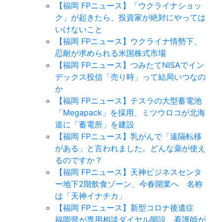
【福岡 FPニュース】「ウクライナショッ
ク」が起きたら、投資家が絶対にやっては
いけないこと
【福岡 FPニュース】ウクライナ情勢下、
忍耐が求められる米国株式市場
【福岡 FPニュース】つみたてNISAでイン
デックス投信「売り時」って結局いつなの
か
【福岡 FPニュース】テスラの大型蓄電池
「Megapack」を採用、ミツウロコが北海
道に「蓄電所」を建設
【福岡 FPニュース】乳がんで「遠隔転移
がある」と言われました。どんな薬が使え
るのですか？
【福岡 FPニュース】天神ビジネスセンタ
ー地下2階飲食ゾーン、今春開業へ 名称
は「天神イナチカ」
【福岡 FPニュース】新型コロナ後遺症
福岡県が専用相談ダイヤル開設 看護師が